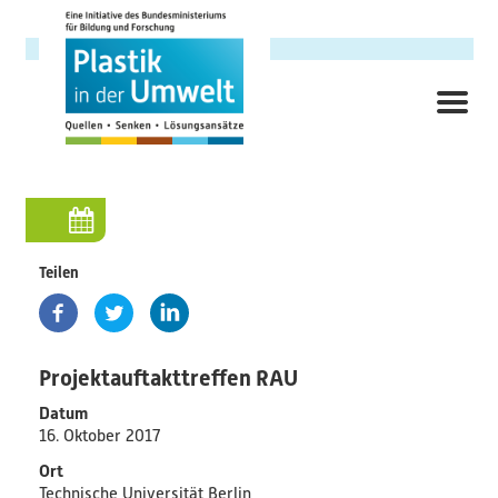
Direkt
zum
Inhalt
ME
Hauptnavigation
Forschungsschwerpunkt
Hintergrund
Teilen
Ziele
Themenbereiche
Projektauftakttreffen RAU
Datum
Querschnittsthemen
16. Oktober 2017
Ort
AnsprechpartnerInnen
Technische Universität Berlin