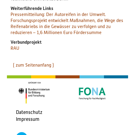
Weiterführende Links
PlastikNet
Pressemitteilung: Der Autoreifen in der Umwelt.
Forschungsprojekt entwickelt Maßnahmen, die Wege des
Verbundprojekte
Reifenabriebs in die Gewässer zu verfolgen und zu
reduzieren – 1,6 Millionen Euro Fördersumme
Übersicht
Verbundprojekt
RAU
Übersichtskarte
( zum Seitenanfang )
Veranstaltungen
Publikationen
News
Ergebnisse
Datenschutz
Fußbereichsmenü
Impressum
Veröffentlichungen