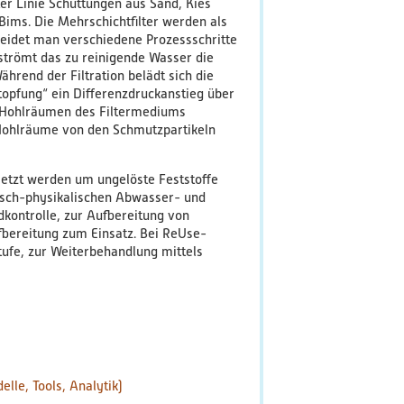
er Linie Schüttungen aus Sand, Kies
Bims. Die Mehrschichtfilter werden als
heidet man verschiedene Prozessschritte
chströmt das zu reinigende Wasser die
hrend der Filtration belädt sich die
stopfung“ ein Differenzdruckanstieg über
n Hohlräumen des Filtermediums
 Hohlräume von den Schmutzpartikeln
setzt werden um ungelöste Feststoffe
isch-physikalischen Abwasser- und
dkontrolle, zur Aufbereitung von
bereitung zum Einsatz. Bei ReUse-
ufe, zur Weiterbehandlung mittels
elle, Tools, Analytik)