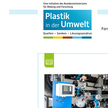
Haup
For