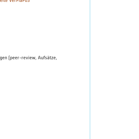
seite VerPlaPoS
ngen (peer-review, Aufsätze,