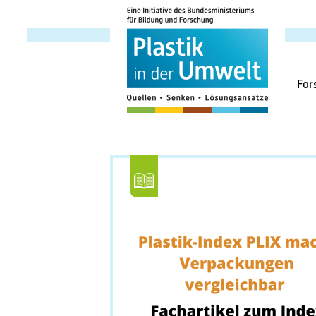
Haup
For