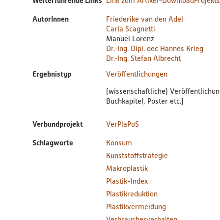
Weiterführende Links
Link zum Artikel-Download
Projekt
Autor
AutorInnen
Friederike van den Adel
Carla Scagnetti
Manuel Lorenz
Dr.‐Ing. Dipl. oec Hannes Krieg
Dr.‐Ing. Stefan Albrecht
Ergebnistyp
Veröffentlichungen
(wissenschaftliche) Veröffentlichu
Buchkapitel, Poster etc.)
Verbundprojekt
VerPlaPoS
Schlagworte
Konsum
Kunststoffstrategie
Makroplastik
Plastik-Index
Plastikreduktion
Plastikvermeidung
Verbraucherverhalten